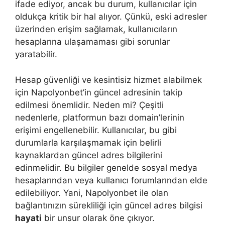
ifade ediyor, ancak bu durum, kullanıcılar için
oldukça kritik bir hal alıyor. Çünkü, eski adresler
üzerinden erişim sağlamak, kullanıcıların
hesaplarına ulaşamaması gibi sorunlar
yaratabilir.
Hesap güvenliği ve kesintisiz hizmet alabilmek
için Napolyonbet’in güncel adresinin takip
edilmesi önemlidir. Neden mi? Çeşitli
nedenlerle, platformun bazı domain’lerinin
erişimi engellenebilir. Kullanıcılar, bu gibi
durumlarla karşılaşmamak için belirli
kaynaklardan güncel adres bilgilerini
edinmelidir. Bu bilgiler genelde sosyal medya
hesaplarından veya kullanıcı forumlarından elde
edilebiliyor. Yani, Napolyonbet ile olan
bağlantınızın sürekliliği için güncel adres bilgisi
hayati
bir unsur olarak öne çıkıyor.