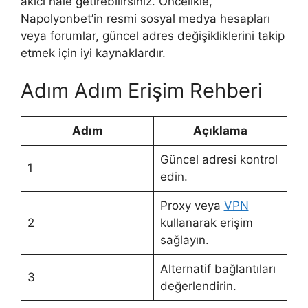
akıcı hale getirebilirsiniz. Öncelikle,
Napolyonbet’in resmi sosyal medya hesapları
veya forumlar, güncel adres değişikliklerini takip
etmek için iyi kaynaklardır.
Adım Adım Erişim Rehberi
Adım
Açıklama
Güncel adresi kontrol
1
edin.
Proxy veya
VPN
2
kullanarak erişim
sağlayın.
Alternatif bağlantıları
3
değerlendirin.