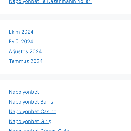
Napolyonbet İle Kazanmanın Yolları
Ekim 2024
Eylül 2024
Ağustos 2024
Temmuz 2024
Napolyonbet
Napolyonbet Bahis
Napolyonbet Casino
Napolyonbet Giriş