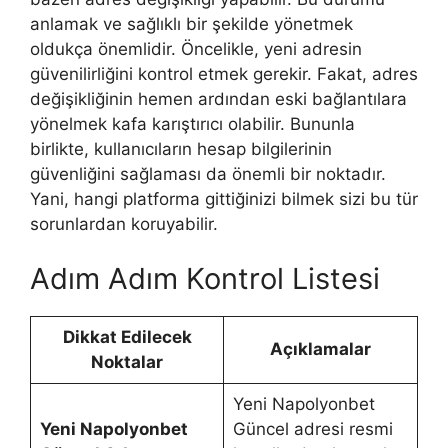
anlamak ve sağlıklı bir şekilde yönetmek
oldukça önemlidir. Öncelikle, yeni adresin
güvenilirliğini kontrol etmek gerekir. Fakat, adres
değişikliğinin hemen ardından eski bağlantılara
yönelmek kafa karıştırıcı olabilir. Bununla
birlikte, kullanıcıların hesap bilgilerinin
güvenliğini sağlaması da önemli bir noktadır.
Yani, hangi platforma gittiğinizi bilmek sizi bu tür
sorunlardan koruyabilir.
Adım Adım Kontrol Listesi
Dikkat Edilecek
Açıklamalar
Noktalar
Yeni Napolyonbet
Yeni Napolyonbet
Güncel adresi resmi