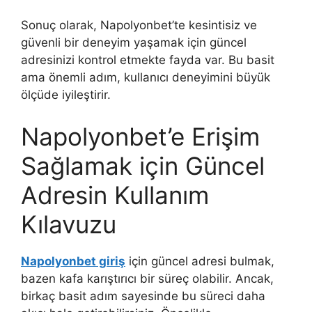
Sonuç olarak, Napolyonbet’te kesintisiz ve
güvenli bir deneyim yaşamak için güncel
adresinizi kontrol etmekte fayda var. Bu basit
ama önemli adım, kullanıcı deneyimini büyük
ölçüde iyileştirir.
Napolyonbet’e Erişim
Sağlamak için Güncel
Adresin Kullanım
Kılavuzu
Napolyonbet giriş
için güncel adresi bulmak,
bazen kafa karıştırıcı bir süreç olabilir. Ancak,
birkaç basit adım sayesinde bu süreci daha